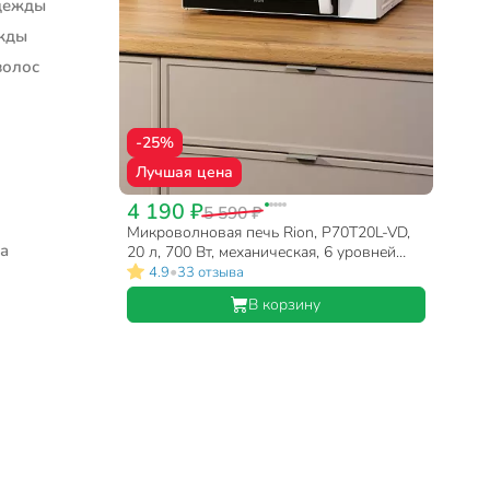
дежды
жды
волос
-25%
Лучшая цена
4 190 ₽
5 590 ₽
Микроволновая печь Rion, P70T20L-VD,
а
20 л, 700 Вт, механическая, 6 уровней
мощности, белая
•
4.9
33 отзыва
В корзину