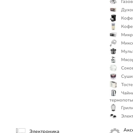
Газов
Духо
Кофе
Кофе
Микр
Микс
Муль
Мясор
Соков
Сушил
Тост
Чайни
термопот
Грил
Элект
Акс
Электроника