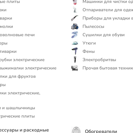
ые плиты
Машинки для чистки о
вки
Отпариватели для оде
варки
Приборы для укладки 
молки
Пылесосы
оволновые печи
Сушилки для обуви
еры
Утюги
тиварки
Фены
убки электрические
Электробритвы
ыжималки электрические
Прочая бытовая техник
ки для фруктов
еры
ки электрические,
ы
и и шашлычницы
рические плиты
ессуары и расходные
Обогреватели