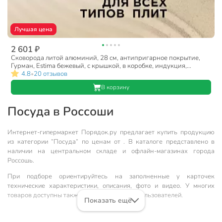
Лучшая цена
2 601 ₽
Сковорода литой алюминий, 28 см, антипригарное покрытие,
Гурман, Estima бежевый, с крышкой, в коробке, индукция,
ГМ2802 ЭБИ
4.8
20 отзывов
•
В корзину
Посуда в Россоши
Интернет-гипермаркет Порядок.ру предлагает купить продукцию
из категории “Посуда“ по ценам от . В каталоге представлено в
наличии на центральном складе и офлайн-магазинах города
Россошь.
При подборе ориентируйтесь на заполненные у карточек
технические характеристики, описания, фото и видео. У многих
товаров доступны также рейтинг и отзывы пользователей.
Показать ещё
Наши преимущества: