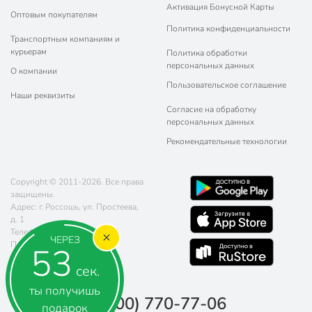
Активация Бонусной Карты
Оптовым покупателям
Политика конфиденциальности
Транспортным компаниям и
курьерам
Политика обработки
персональных данных
О компании
Пользовательское соглашение
Наши реквизиты
Согласие на обработку
персональных данных
Рекомендательные технологии
Copyright © 2011-2026. Все права
защищены.
Адрес: г. Россошь, ул. Простеева,
д. 1
Телефон:
8 (800) 770-77-06
ЧЕРЕЗ
Почта:
sales@poryadok.ru
52
сек.
ты получишь
8 (800) 770-77-06
подарок