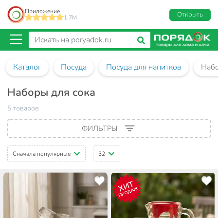
Приложение
Открыть
1.7M
Каталог
Посуда
Посуда для напитков
Набо
Наборы для сока
5 товаров
ФИЛЬТРЫ
Сначала популярные
32
ХИТ
ПРОДАЖ