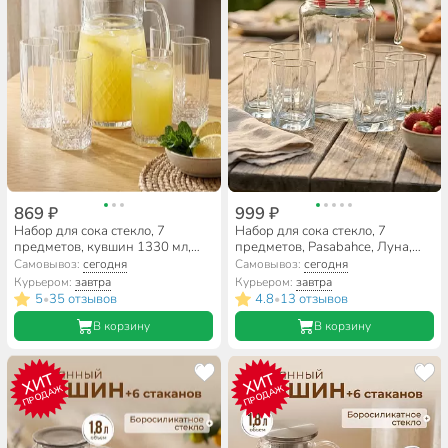
869 ₽
999 ₽
Набор для сока стекло, 7
Набор для сока стекло, 7
предметов, кувшин 1330 мл,
предметов, Pasabahce, Луна,
стакан 290 мл 6 шт, Pasabahce,
97328B
Самовывоз:
сегодня
Самовывоз:
сегодня
Вальс, 97675
Курьером:
завтра
Курьером:
завтра
5
35 отзывов
4.8
13 отзывов
•
•
В корзину
В корзину
ХИТ
ХИТ
ПРОДАЖ
ПРОДАЖ