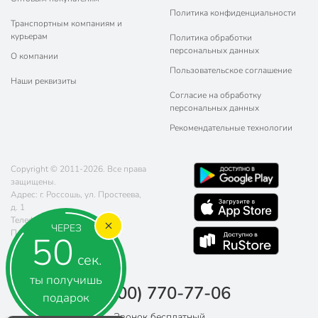
Политика конфиденциальности
Транспортным компаниям и
курьерам
Политика обработки
персональных данных
О компании
Пользовательское соглашение
Наши реквизиты
Согласие на обработку
персональных данных
Рекомендательные технологии
Copyright © 2011-2026. Все права
защищены.
Адрес: г. Россошь, ул. Простеева,
д. 1
Телефон:
8 (800) 770-77-06
ЧЕРЕЗ
Почта:
sales@poryadok.ru
50
сек.
ты получишь
8 (800) 770-77-06
подарок
Звонок бесплатный