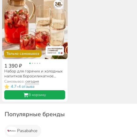
Только самовывоз
1 390 ₽
Набор для горячих и холодных
напитков боросиликатное
стекло, 7 предметов, кувшин 1.8
Самовывоз:
сегодня
л, 6 стаканов 240 мл, Медовый
4.7
4 отзыва
•
соблазн, B050171
В корзину
Популярные бренды
Pasabahce