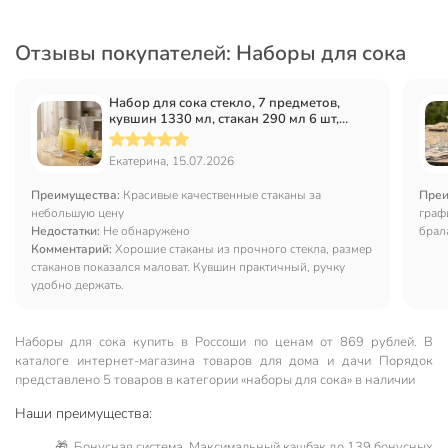
Отзывы покупателей: Наборы для сока
Набор для сока стекло, 7 предметов,
кувшин 1330 мл, стакан 290 мл 6 шт,
Pasabahce, Вальс, 97675
Екатерина, 15.07.2026
Преимущества:
Красивые качественные стаканы за
Преи
небольшую цену
граф
Недостатки:
Не обнаружено
брал
Комментарий:
Хорошие стаканы из прочного стекла, размер
стаканов показался маловат. Кувшин практичный, ручку
удобно держать.
Наборы для сока купить в Россоши по ценам от 869 рублей. В
каталоге интернет-магазина товаров для дома и дачи Порядок
представлено 5 товаров в категории «наборы для сока» в наличии
Наши преимущества:
🎁 Бонусная система. Максимальный кэшбэк до 139 бонусных