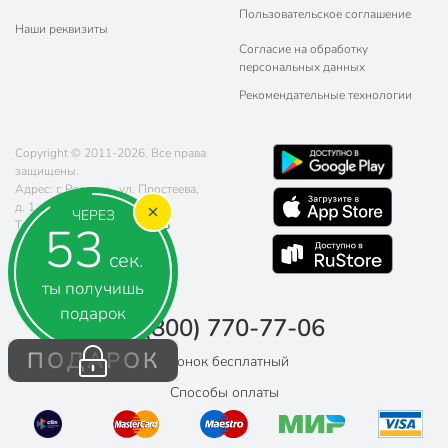
Пользовательское соглашение
Наши реквизиты
Согласие на обработку
персональных данных
Рекомендательные технологии
Copyright © 2011-2026. Все права
защищены.
Адрес: г. Россошь, ул. Простеева,
д. 1
ЧЕРЕЗ
52
Телефон:
8 (800) 770-77-06
Почта:
sales@poryadok.ru
сек.
ты получишь
подарок
8 (800) 770-77-06
ПОДАРОК
Звонок бесплатный
Способы оплаты