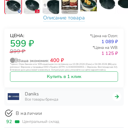
Описание товара
ЦЕНА:
*Цена на Ozon:
599 ₽
1 089 ₽
*Цена на WB:
999 ₽
1 125 ₽
400 ₽
Ваша экономия:
*Цена с Озон банком или WB кошельком по состоянию на 10.08.2026 (Озон) и 04.08.2026 (ВБ) для
региона г. Воронеж у продавца ООО «Прайм» (ОГРН 1233600006903, г. Воронеж, Волгоградская 32).
В течение дня цена может изменяться. Актуальную цену уточняйте на сайте маркетплейса.
Купить в 1 клик
Daniks
Все товары бренда
В наличии
92
Центральный склад