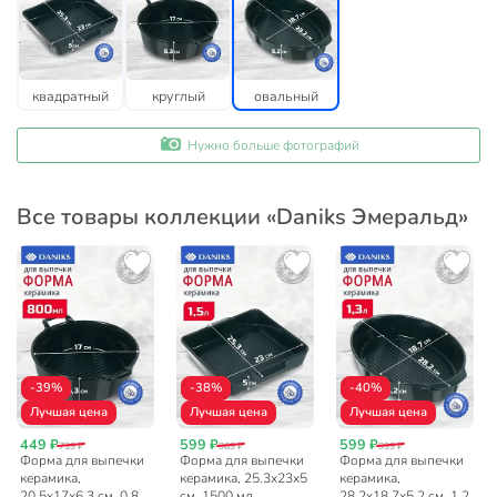
квадратный
круглый
овальный
Нужно больше фотографий
Все товары коллекции «Daniks Эмеральд»
-39%
-38%
-40%
Лучшая цена
Лучшая цена
Лучшая цена
449 ₽
599 ₽
599 ₽
739 ₽
969 ₽
999 ₽
Форма для выпечки
Форма для выпечки
Форма для выпечки
керамика,
керамика, 25.3х23х5
керамика,
20.5х17х6.3 см, 0.8
см, 1500 мл,
28.2х18.7х5.2 см, 1.2