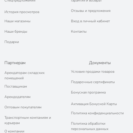
Спецпредложения
Гарантия и возврат
рифленое дно
Отзывы и предложения
История просмотров
можно мыть в
Особенности посуды
Наши магазины
Вход в личный кабинет
посудомойке
жаропрочный
Наши бренды
Контакты
Артикул производителя
Y4-8739
Подарки
Модель
Эмеральд
Вес в упаковке
870 г
Партнерам
Документы
Условия продажи товаров
Арендаторам складских
Габариты упаковки
5 x 19 x 29 см
помещений
Подарочные сертификаты
Поставщикам
Бонусная программа
Арендодателям
Активация Бонусной Карты
Оптовым покупателям
Политика конфиденциальности
Транспортным компаниям и
курьерам
Политика обработки
персональных данных
О компании