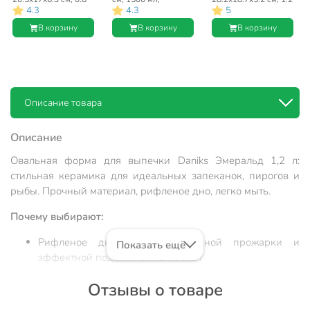
4.3
4.3
5
л, круглая, Daniks,
квадратная, Daniks,
л, овальная, Daniks,
Эмеральд, Y4-8741
Эмеральд, Y4-8740
Эмеральд, Y4-8739
В корзину
В корзину
В корзину
Описание товара
Описание
Овальная форма для выпечки Daniks Эмеральд 1,2 л:
стильная керамика для идеальных запеканок, пирогов и
рыбы. Прочный материал, рифленое дно, легко мыть.
Почему выбирают:
Рифленое дно для равномерной прожарки и
Показать ещё
эффектной подачи прямо на стол
Оптимальный объём 1,2 л и размеры 28,2×18,7×5,2
Отзывы о товаре
см — удобно для семейных блюд