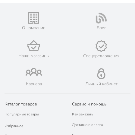
Бренд
Daniks
Страна производства
Китай
О компании
Блог
без
Антипригарное покрытие
антипригарного
покрытия
Набор
поштучно
Наши магазины
Спецпредложения
Форма
овальный
Материал
керамика
Карьера
Личный кабинет
Цвет
зеленый
Тип
форма
Каталог товаров
Сервис и помощь
для рыбы
Популярные товары
Как заказать
Назначение
для курицы
для пирога
Доставка и оплата
Избранное
Совместимые плиты
для духовки