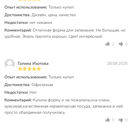
Какой размер и объём у формы Daniks Эмеральд?
Опыт использования:
Только купил
Длина 28,2 см, ширина 18,7 см, высота 5,2 см, объём 1,2
Достоинства:
Дизайн, цена, качество
литра — удобно для семейных порций и запеканок.
Недостатки:
нет никаких
Комментарий:
Отличная форма для запекания. Не большая, но
Вы можете приобрести «Форма для выпечки керамика,
удобная. Эмаль пролита хорошо, Цвет интересный.
28.2х18.7х5.2 см, 1.2 л, овальная, Daniks, Эмеральд, Y4-
2
0
8739» и другие товары в нашем интернет-магазине в
Россоши по низким ценам и с бесплатным самовывозом.
Техническая информация
Галина Изотова
28.09.2025
Высота, см
5.2 см
Опыт использования:
Только купил
Ширина, см
28.2 см
Достоинства:
Офигенная
Недостатки:
Нет
Длина, см
18.7 см
Комментарий:
Купила форму и не пожалела,она очень
красивая,качественная керамическая посуда, запеканка в ней
Диаметр, см
28 см
просто обалденная получилась
Количество в наборе, шт
1 шт
0
0
Объем, л
1 л