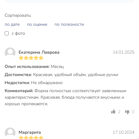
Daniks Эмеральд — оптимальный вариант для тех, кто
хочет купить недорого форму для выпечки, не теряя в
качестве и стиле.
Сортировать:
по дате
по оценке
по полезности
Добавьте в корзину овальную форму Daniks Эмеральд и
готовьте любимые блюда с комфортом — получите
c фото
быструю доставку и гарантию оригинальности.
Частые вопросы:
Екатерина Лаврова
14.01.2025
Можно ли использовать форму Daniks Эмеральд в
Опыт использования:
Месяц
духовке?
Достоинства:
Красивая, удобный объём, удобные ручки
Да, форма выполнена из жаропрочной керамики,
Недостатки:
Не обнаружено
выдерживает высокие температуры, подходит для всех
Комментарий:
Форма полностью соответствует заявленным
типов духовок.
характеристикам. Красивая, блюда получаются вкусными и
хорошо пропекаются.
Чем выгодна керамическая форма для выпечки?
2
0
Керамика равномерно распределяет тепло, не впитывает
запахи, блюда легко извлекаются, а посуду можно мыть в
посудомоечной машине.
Маргарита
17.10.2024