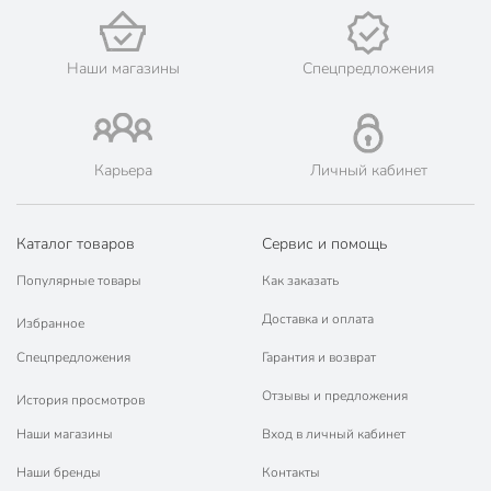
мелкий
столовый
универсальный
Наши магазины
Спецпредложения
Особенности
с золотой каймой
Тематика
однотонный
Карьера
Личный кабинет
Форма
круглый
Модель
Кембридж
Каталог товаров
Сервис и помощь
Вес в упаковке
500 г
Популярные товары
Как заказать
Габариты упаковки
24 x 24 x 2 см
Доставка и оплата
Избранное
Спецпредложения
Гарантия и возврат
Отзывы и предложения
История просмотров
Наши магазины
Вход в личный кабинет
Наши бренды
Контакты