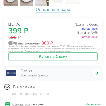
Описание товара
ЦЕНА:
*Цена на Ozon:
399 ₽
нет данных
*Цена на WB:
699 ₽
нет данных
300 ₽
Ваша экономия:
*Цена с Озон банком или WB кошельком по состоянию на 08.08.2026 для региона г. Воронеж у
продавца ООО «Прайм» (ОГРН 1233600006903, г. Воронеж, Волгоградская 32). В течение дня цена
может изменяться. Актуальную цену уточняйте на сайте маркетплейса.
Купить в 1 клик
Daniks
Все товары бренда
В наличии
~
Центральный склад
сегодня
Самовывоз:
бесплатно