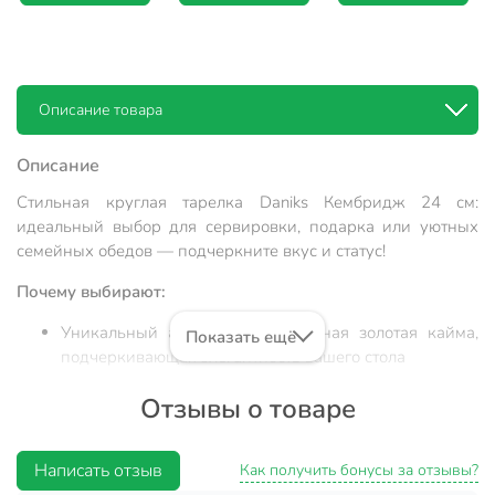
Описание товара
Описание
Стильная круглая тарелка Daniks Кембридж 24 см:
идеальный выбор для сервировки, подарка или уютных
семейных обедов — подчеркните вкус и статус!
Почему выбирают:
Уникальный акцент — изысканная золотая кайма,
Показать ещё
подчеркивающая элегантность вашего стола
Практичный размер 24 см и прочная керамика —
Отзывы о товаре
комфорт для ежедневного использования
Универсальность: подходит для дома, дачи,
Написать отзыв
праздничных ужинов и в качестве стильного
Как получить бонусы за отзывы?
подарка