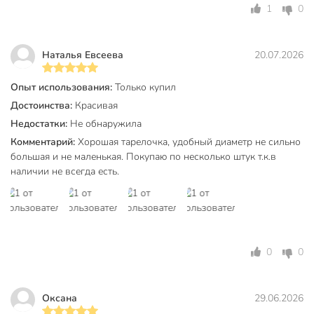
Чем отличается эта тарелка от аналогов?
1
0
Тарелка Daniks Кембридж выделяется элегантной золотой
каймой, универсальным применением (обеденная,
Наталья Евсеева
20.07.2026
сервировочная, подстановочная) и прочной керамикой, что
выгодно отличает её от обычных моделей без
Опыт использования:
Только купил
декоративных элементов.
Достоинства:
Красивая
Вы можете приобрести «Тарелка обеденная, керамика, 24
Недостатки:
Не обнаружила
см, круглая, Кембридж, Daniks» и другие товары в нашем
Комментарий:
Хорошая тарелочка, удобный диаметр не сильно
интернет-магазине в Россоши по низким ценам и с
большая и не маленькая. Покупаю по несколько штук т.к.в
бесплатным самовывозом.
наличии не всегда есть.
Техническая информация
Количество в наборе, шт
1 шт
Диаметр, см
24 см
0
0
Бренд
Daniks
Страна производства
Китай
Оксана
29.06.2026