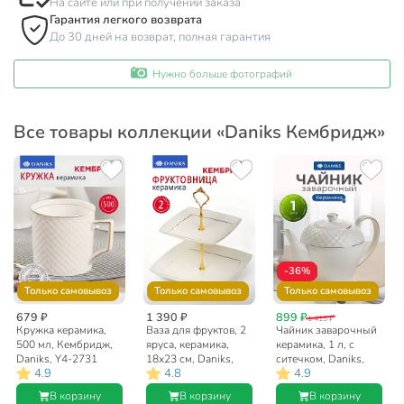
На сайте или при получении заказа
Гарантия легкого возврата
До 30 дней на возврат, полная гарантия
Нужно больше фотографий
Все товары коллекции «Daniks Кембридж»
-36%
Только самовывоз
Только самовывоз
Только самовывоз
679 ₽
1 390 ₽
899 ₽
1 415 ₽
Кружка керамика,
Ваза для фруктов, 2
Чайник заварочный
500 мл, Кембридж,
яруса, керамика,
керамика, 1 л, с
Daniks, Y4-2731
18х23 см, Daniks,
ситечком, Daniks,
4.9
4.8
4.9
Кембридж, Y4-3247
Кембридж
В корзину
В корзину
В корзину