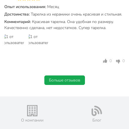
Коллекция
Daniks Кембридж
Опыт использования:
Месяц
Можно мыть в посудомоечной
Достоинства:
Тарелка из керамики очень красивая и стильная.
для мытья руками
машине
Комментарий:
Красивая тарелка. Она удобная по размеру.
Качественно сделана, нет недостатков. Супер тарелка.
Набор
поштучно
Использование в СВЧ
не для СВЧ
С рисунком
без рисунка
0
0
С крышкой
без крышки
Материал
керамика
Больше отзывов
Цвет
белый
Тип
тарелка
обеденный
закусочный
сервировочный
О компании
Блог
Назначение
подстановочный